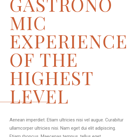
GASTRONO
MIC
EXPERIENCE
OF THE
HIGHEST
LEVEL
Aenean imperdiet. Etiam ultricies nisi vel augue. Curabitur
ullamcorper ultricies nisi. Nam eget dui elit adipiscing.
Etiam rhoncus. Maecenas tempus, tellus eget