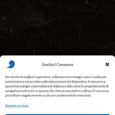
Gestisci Consenso
Per fornire le migliori esperienze, utilizziamo tecnologie come i cookie per
memorizzare e/o accedere alle informazioni del dispositivo. Il consenso a
Beurré Restaurant & Fine Dining, Bordeaux, France
queste tecnologie ci permetterà di elaborare dati come il comportamento di
navigazione o ID unici su questo sito. Non acconsentire o ritirare il consenso
88841 - Italy
,
012 34 567
,
beurre@example.com
può influire negativamente su alcune caratteristiche e funzioni.
Week Days: 09:00 am – 01:00 pm
Manage services