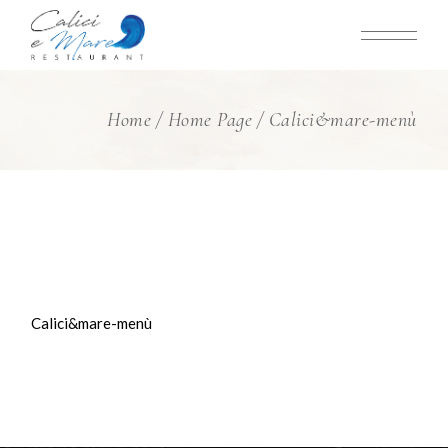
Skip
to
the
content
Home
Home Page
Calici&mare-menù
Calici&mare-menù