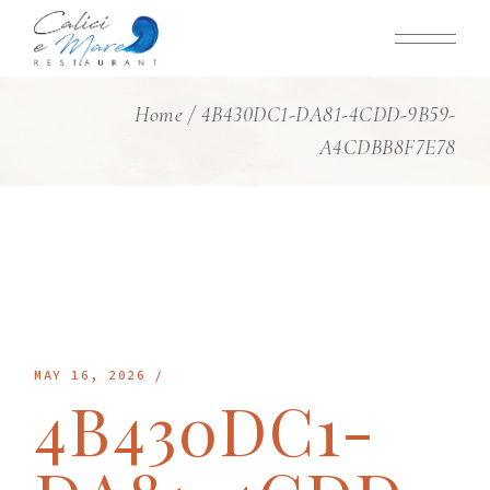
Skip
to
the
content
Home
4B430DC1-DA81-4CDD-9B59-
A4CDBB8F7E78
MAY 16, 2026
4B430DC1-