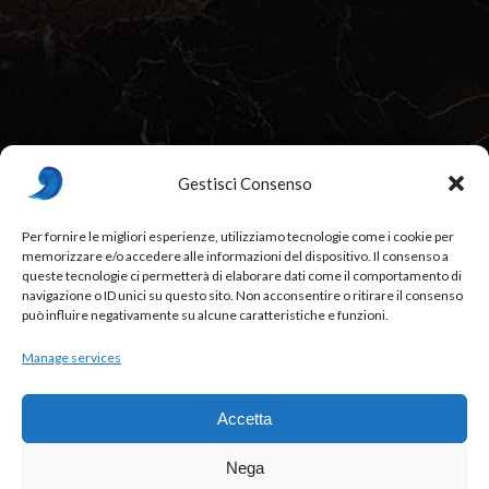
Gestisci Consenso
Per fornire le migliori esperienze, utilizziamo tecnologie come i cookie per
memorizzare e/o accedere alle informazioni del dispositivo. Il consenso a
Beurré Restaurant & Fine Dining, Bordeaux, France
queste tecnologie ci permetterà di elaborare dati come il comportamento di
navigazione o ID unici su questo sito. Non acconsentire o ritirare il consenso
88841 - Italy
,
012 34 567
,
beurre@example.com
può influire negativamente su alcune caratteristiche e funzioni.
Week Days: 09:00 am – 01:00 pm
Manage services
Accetta
Nega