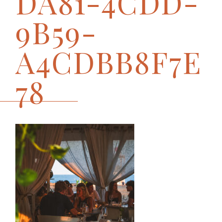
DA81-4CDD-
9B59-
A4CDBB8F7E
78