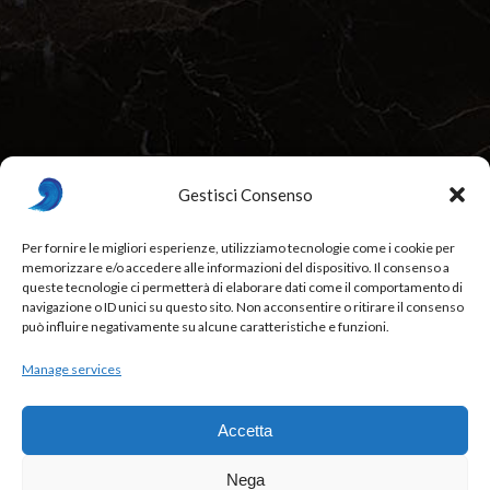
Gestisci Consenso
Per fornire le migliori esperienze, utilizziamo tecnologie come i cookie per
memorizzare e/o accedere alle informazioni del dispositivo. Il consenso a
Beurré Restaurant & Fine Dining, Bordeaux, France
queste tecnologie ci permetterà di elaborare dati come il comportamento di
navigazione o ID unici su questo sito. Non acconsentire o ritirare il consenso
88841 - Italy
,
012 34 567
,
beurre@example.com
può influire negativamente su alcune caratteristiche e funzioni.
Week Days: 09:00 am – 01:00 pm
Manage services
Accetta
Nega