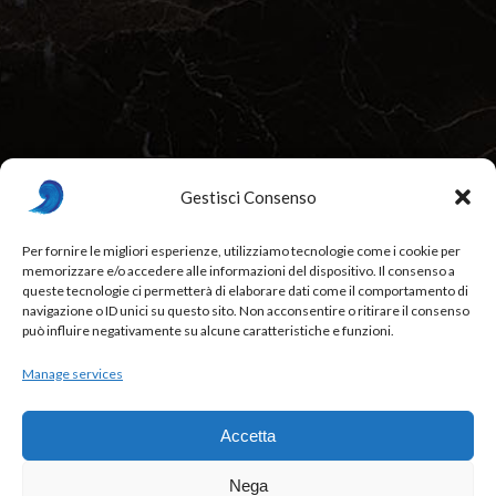
Gestisci Consenso
Per fornire le migliori esperienze, utilizziamo tecnologie come i cookie per
memorizzare e/o accedere alle informazioni del dispositivo. Il consenso a
Beurré Restaurant & Fine Dining, Bordeaux, France
queste tecnologie ci permetterà di elaborare dati come il comportamento di
navigazione o ID unici su questo sito. Non acconsentire o ritirare il consenso
88841 - Italy
,
012 34 567
,
beurre@example.com
può influire negativamente su alcune caratteristiche e funzioni.
Week Days: 09:00 am – 01:00 pm
Manage services
Accetta
Nega