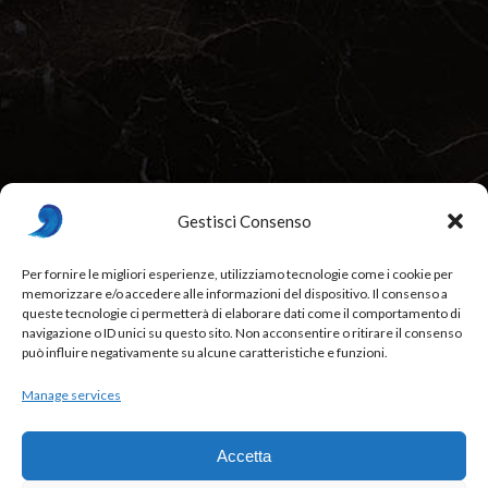
Gestisci Consenso
Per fornire le migliori esperienze, utilizziamo tecnologie come i cookie per
memorizzare e/o accedere alle informazioni del dispositivo. Il consenso a
Beurré Restaurant & Fine Dining, Bordeaux, France
queste tecnologie ci permetterà di elaborare dati come il comportamento di
navigazione o ID unici su questo sito. Non acconsentire o ritirare il consenso
88841 - Italy
,
012 34 567
,
beurre@example.com
può influire negativamente su alcune caratteristiche e funzioni.
Week Days: 09:00 am – 01:00 pm
Manage services
Accetta