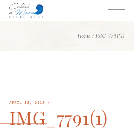
Skip
to
the
content
Home
IMG_7791(1)
APRIL 15, 2015
IMG_7791(1)