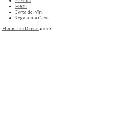
Prenota
Menù
Carta dei Vini
Regala una Cena
Home
The Dinner
primo