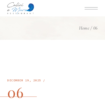
Skip
to
the
content
Home
06
DECEMBER 19, 2025
06