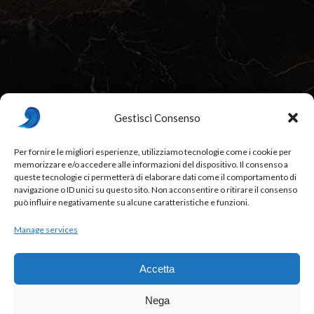
Gestisci Consenso
Per fornire le migliori esperienze, utilizziamo tecnologie come i cookie per
memorizzare e/o accedere alle informazioni del dispositivo. Il consenso a
Beurré Restaurant & Fine Dining, Bordeaux, France
queste tecnologie ci permetterà di elaborare dati come il comportamento di
navigazione o ID unici su questo sito. Non acconsentire o ritirare il consenso
88841 - Italy
,
012 34 567
,
beurre@example.com
può influire negativamente su alcune caratteristiche e funzioni.
Week Days: 09:00 am – 01:00 pm
Manage services
Accetta
Nega