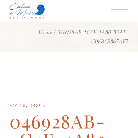
Skip
to
the
content
Home
046928AB-4C4F-4A80-B9AE-
C06B4E867AF7
MAY 16, 2026
046928AB-