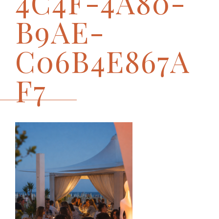
4C4F-4A80-
B9AE-
C06B4E867A
F7