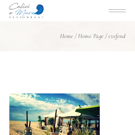
Skip
to
the
content
Home
Home Page
cvsfond